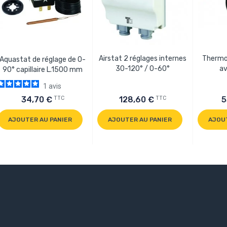
Airstat 2 réglages internes
Thermo
Aquastat de réglage de 0-
30-120° / 0-60°
av
90° capillaire L.1500 mm
1
avis
TTC
TTC
34,70 €
128,60 €
5
AJOUTER AU PANIER
AJOUTER AU PANIER
AJOU