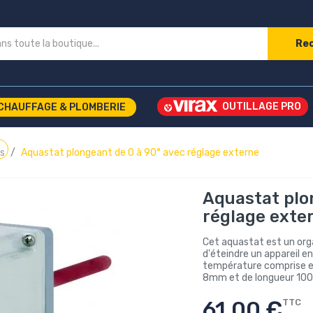
Re
CHAUFFAGE & PLOMBERIE
s
Aquastat plongeant de 0 à 90° avec réglage externe
Aquastat plo
réglage exte
Cet aquastat est un org
d'éteindre un appareil e
température comprise ent
8mm et de longueur 100mm
61,00 €
TTC