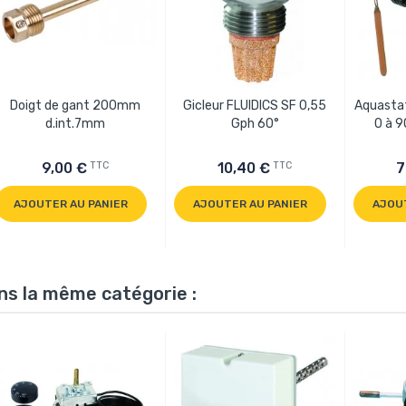
Doigt de gant 200mm
Gicleur FLUIDICS SF 0,55
Aquastat
d.int.7mm
Gph 60°
0 à 9
TTC
TTC
9,00 €
10,40 €
7
AJOUTER AU PANIER
AJOUTER AU PANIER
AJOU
ns la même catégorie :