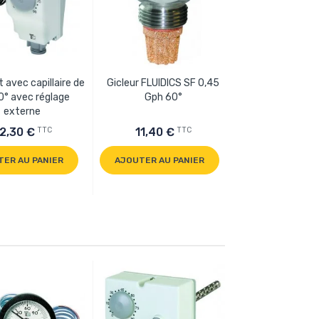
 avec capillaire de
Gicleur FLUIDICS SF 0,45
0° avec réglage
Gph 60°
externe
TTC
TTC
2,30 €
11,40 €
TER AU PANIER
AJOUTER AU PANIER