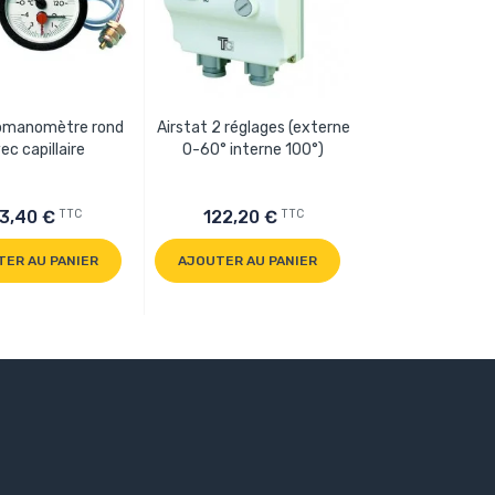
manomètre rond
Airstat 2 réglages (externe
Aquastat d'appli
ec capillaire
0-60° interne 100°)
90° avec réglag
TTC
TTC
3,40 €
122,20 €
55,30 €
TER AU PANIER
AJOUTER AU PANIER
AJOUTER AU P