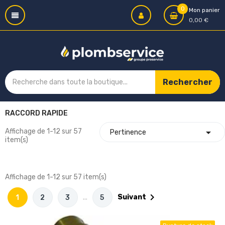
0
Mon panier
0,00 €
Rechercher
RACCORD RAPIDE

Affichage de 1-12 sur 57
Pertinence
item(s)
Affichage de 1-12 sur 57 item(s)

…
Suivant
1
2
3
5