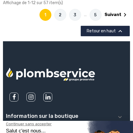
Affichage de 1-12 sur 57 item(s)

…
Suivant
1
2
3
5

Retour en haut
Information sur la boutique

PLOMBSERVICE
