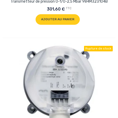
Transmetteur de pression 0-1/0-2,5 Mbar 984M323104B
TTC
301,60 €
AJOUTER AU PANIER
Rupture de stock