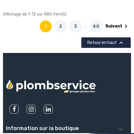
Affichage de 1-12 sur 480 item(s)

…
Suivant
1
2
3
40

Retour en haut
Information sur la boutique
