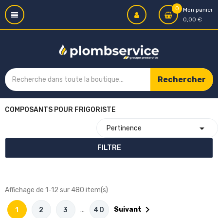
0
Mon panier
0,00 €
Rechercher
COMPOSANTS POUR FRIGORISTE

Pertinence
FILTRE
Affichage de 1-12 sur 480 item(s)

…
Suivant
1
2
3
40