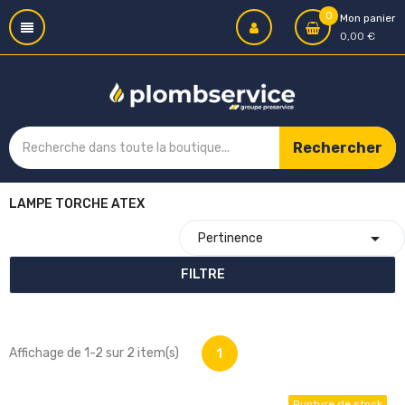
0
Mon panier
0,00 €
Rechercher
LAMPE TORCHE ATEX

Pertinence
FILTRE
Affichage de 1-2 sur 2 item(s)
1
Rupture de stock