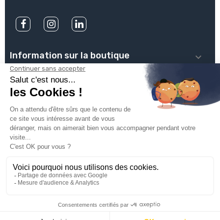
Information sur la boutique

PLOMBSERVICE

INFOS PRATIQUES

VOTRE COMPTE

INSCRIVEZ-VOUS À NOTRE NEWSLETTER

© 2025
Groupe Proservice
Tous droits réservés