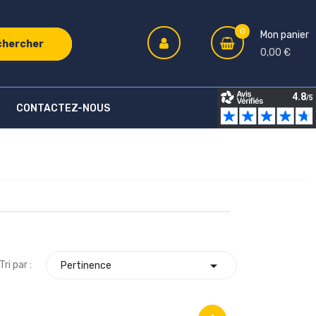
0
Mon panier
chercher
0,00 €
CONTACTEZ-NOUS

Tri par :
Pertinence