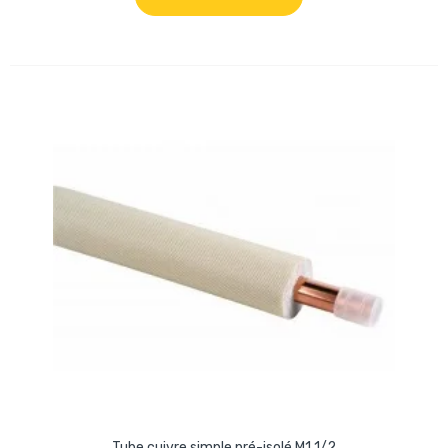
Tube cuivre simple pré-isolé M1 1/2