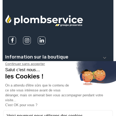
Information sur la boutique

PLOMBSERVICE

INFOS PRATIQUES

VOTRE COMPTE

INSCRIVEZ-VOUS À NOTRE NEWSLETTER
