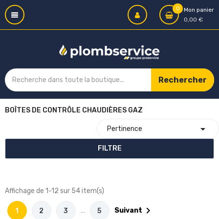
0
Mon panier
0,00 €
Rechercher
BOÎTES DE CONTRÔLE CHAUDIÈRES GAZ

Pertinence
FILTRE
Affichage de 1-12 sur 54 item(s)

…
Suivant
1
2
3
5