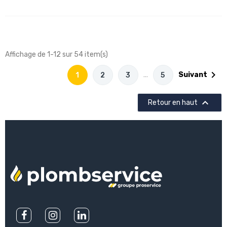
Affichage de 1-12 sur 54 item(s)

…
Suivant
1
2
3
5

Retour en haut