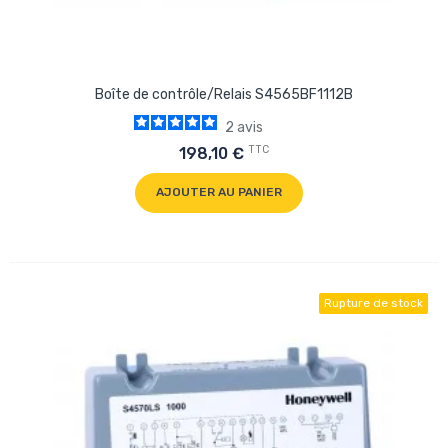
Boîte de contrôle/Relais S4565BF1112B
2
avis
TTC
198,10 €
AJOUTER AU PANIER
Rupture de stock