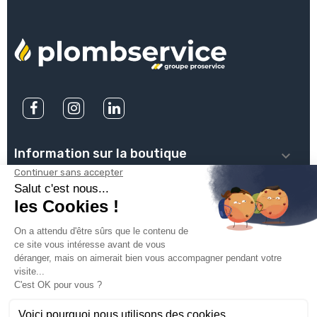
Information sur la boutique

PLOMBSERVICE

INFOS PRATIQUES

VOTRE COMPTE

INSCRIVEZ-VOUS À NOTRE NEWSLETTER
