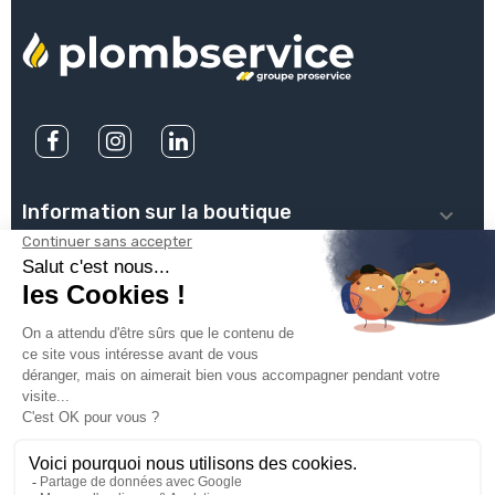
Information sur la boutique

PLOMBSERVICE

INFOS PRATIQUES

VOTRE COMPTE

INSCRIVEZ-VOUS À NOTRE NEWSLETTER
