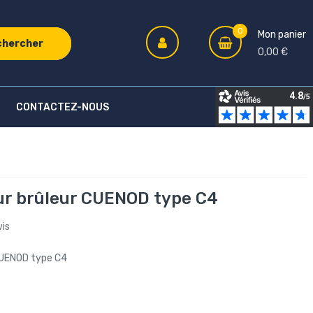
0
Mon panier
chercher
0,00 €
CONTACTEZ-NOUS
ur brûleur CUENOD type C4
vis
CUENOD type C4