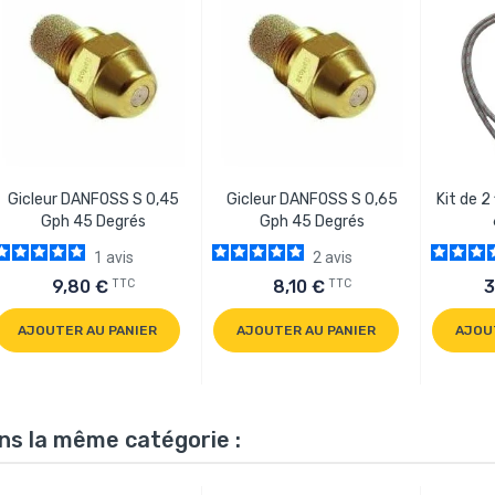
Gicleur DANFOSS S 0,45
Gicleur DANFOSS S 0,65
Kit de 2 
Gph 45 Degrés
Gph 45 Degrés
1
avis
2
avis
TTC
TTC
9,80 €
8,10 €
3
AJOUTER AU PANIER
AJOUTER AU PANIER
AJOU
ns la même catégorie :