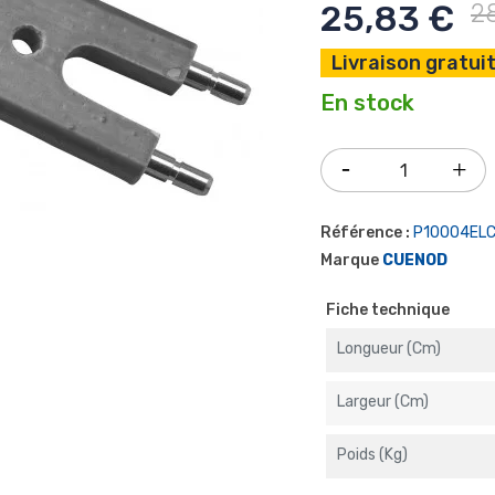
25,83 €
2
Livraison gratuit
En stock
Référence :
P10004EL
Marque
CUENOD
Fiche technique
Longueur (cm)
Largeur (cm)
Poids (kg)