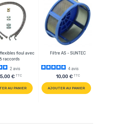
Gicleur FLUIDIC
flexibles fioul avec
Filtre AS - SUNTEC
Gph 45
6 raccords
2
avis
4
avis
TTC
TTC
5,00 €
10,00 €
10,40 €
TER AU PANIER
AJOUTER AU PANIER
AJOUTER AU P