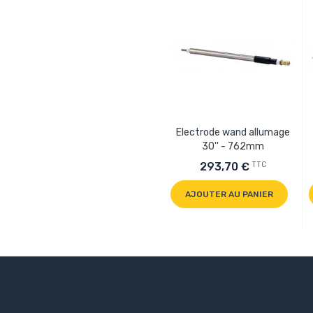
Electrode wand allumage
30'' - 762mm
TTC
293,70 €
AJOUTER AU PANIER