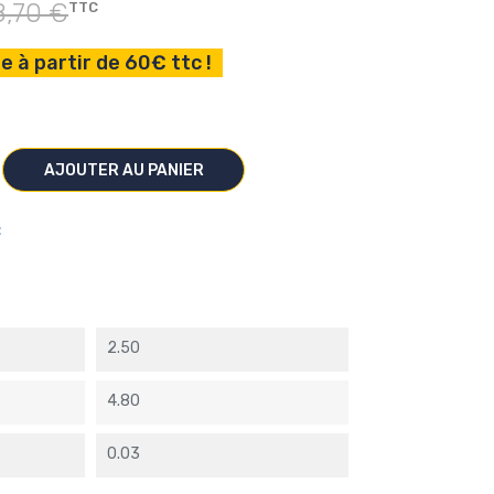
8,70 €
TTC
e à partir de 60€ ttc !
AJOUTER AU PANIER
C
2.50
4.80
0.03