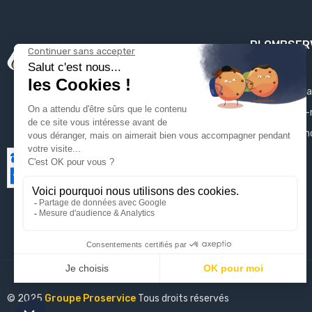
PLOMBSER
Mentions léga
Qui sommes-
Contactez-n
Plan du site
© 2025
Groupe Proservice
Tous droits réservés