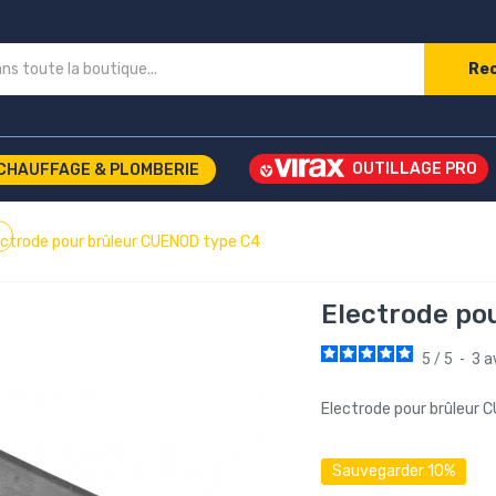
Re
CHAUFFAGE & PLOMBERIE
ectrode pour brûleur CUENOD type C4
Electrode po
5
/
5
-
3
a
Electrode pour brûleur 
Sauvegarder 10%