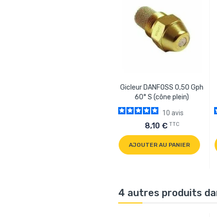
Gicleur DANFOSS 0,50 Gph
60° S (cône plein)
10
avis
TTC
8,10 €
AJOUTER AU PANIER
4 autres produits da