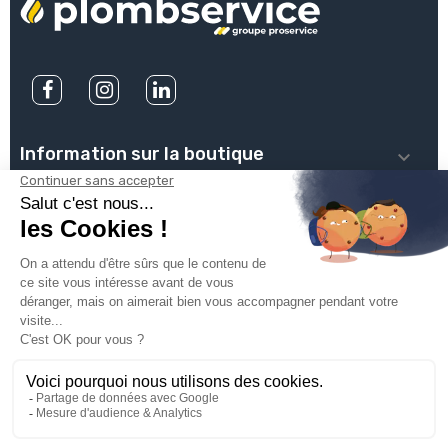
Information sur la boutique

PLOMBSERVICE

INFOS PRATIQUES

VOTRE COMPTE

INSCRIVEZ-VOUS À NOTRE NEWSLETTER

© 2025
Groupe Proservice
Tous droits réservés