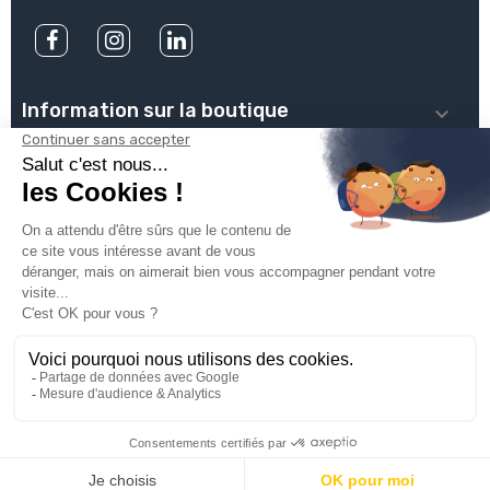
Information sur la boutique

PLOMBSERVICE

INFOS PRATIQUES

VOTRE COMPTE

INSCRIVEZ-VOUS À NOTRE NEWSLETTER

© 2025
Groupe Proservice
Tous droits réservés