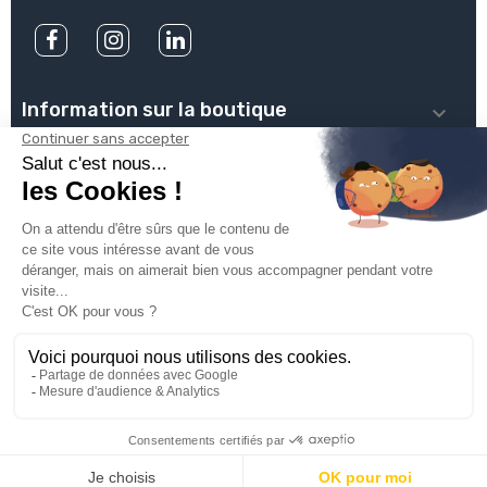
Information sur la boutique

PLOMBSERVICE

INFOS PRATIQUES

VOTRE COMPTE

INSCRIVEZ-VOUS À NOTRE NEWSLETTER

© 2025
Groupe Proservice
Tous droits réservés