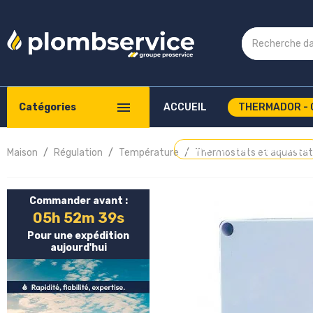
Catégories
ACCUEIL
THERMADOR - 
COMPTE PROFESSIONNEL
Maison
Régulation
Température
Thermostats et aquastat
Commander avant :
05h 52m 39s
Pour une expédition
aujourd'hui