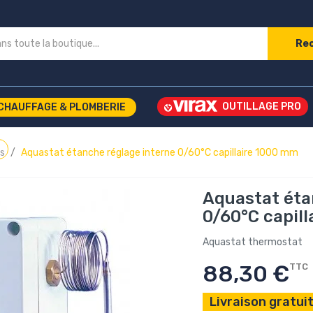
Re
CHAUFFAGE & PLOMBERIE
s
Aquastat étanche réglage interne 0/60°C capillaire 1000 mm
Aquastat éta
0/60°C capil
Aquastat thermostat
88,30 €
TTC
Livraison gratuit