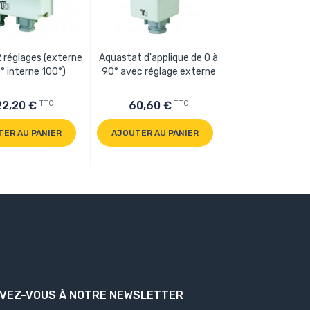
2 réglages (externe
Aquastat d'applique de 0 à
Thermomè
° interne 100°)
90° avec réglage externe
rectangulaire 
0/120°C - L.
TTC
TTC
22,20 €
60,60 €
31,60 €
TER AU PANIER
AJOUTER AU PANIER
AJOUTER AU P
IVEZ-VOUS À NOTRE NEWSLETTER