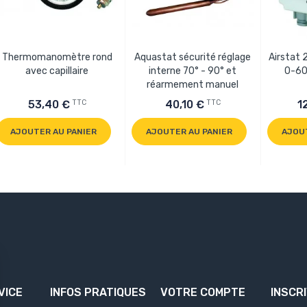
Thermomanomètre rond
Aquastat sécurité réglage
Airstat 
avec capillaire
interne 70° - 90° et
0-60
réarmement manuel
TTC
TTC
53,40 €
40,10 €
1
AJOUTER AU PANIER
AJOUTER AU PANIER
AJOU
VICE
INFOS PRATIQUES
VOTRE COMPTE
INSCR