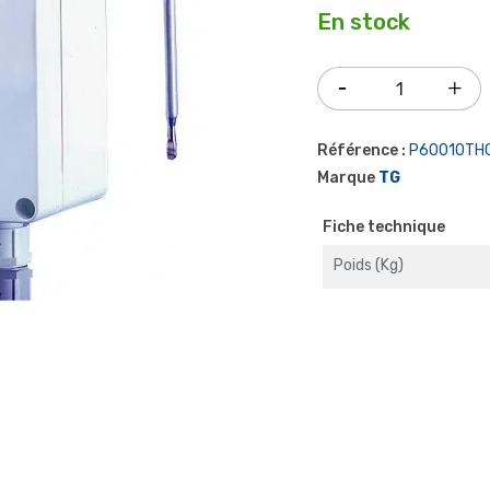
En stock
Référence :
P60010TH
Marque
TG
Fiche technique
Poids (kg)