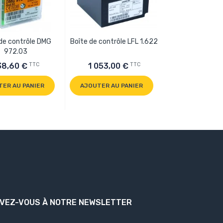
 de contrôle DMG
Boîte de contrôle LFL 1.622
Potentiomèt
972.03
pressostat L91
TTC
TTC
38,60 €
1 053,00 €
99,80 €
TER AU PANIER
AJOUTER AU PANIER
AJOUTER AU P
IVEZ-VOUS À NOTRE NEWSLETTER