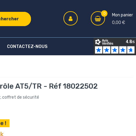
0
Mon panier
chercher
0,00 €
CONTACTEZ-NOUS
trôle AT5/TR - Réf 18022502
, coffret de sécurité
e !
ck