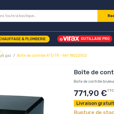
Re
CHAUFFAGE & PLOMBERIE
eurs gaz
Boîte de contrôle AT5/TR - Réf 18022502
Boîte de con
Boite de contrôle bruleur
771,90 €
TTC
Livraison gratuit
Rupture de sto