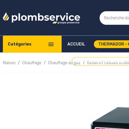
Catégories
ACCUEIL
THERMADOR - 
COMPTE PROFESSIONNEL
Maison
Chauffage
Chauffage au gaz
Relais et cellules brûl