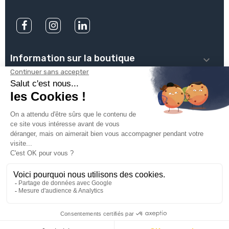
Information sur la boutique

PLOMBSERVICE

INFOS PRATIQUES

VOTRE COMPTE

INSCRIVEZ-VOUS À NOTRE NEWSLETTER

© 2025
Groupe Proservice
Tous droits réservés