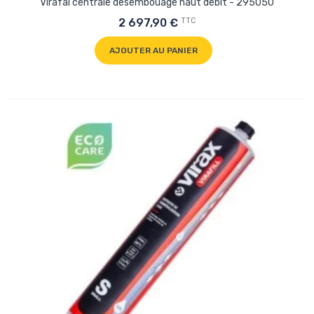
Virafal centrale desembouage haut debit - 295050
TTC
2 697,90 €
AJOUTER AU PANIER