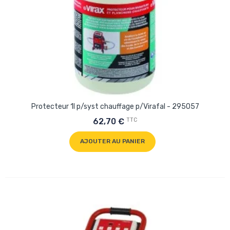
Protecteur 1l p/syst chauffage p/Virafal - 295057
TTC
62,70 €
AJOUTER AU PANIER