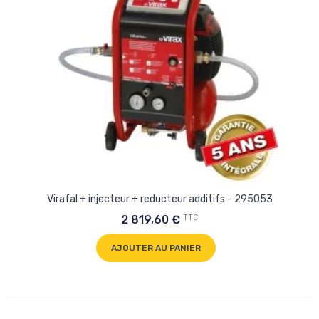
Virafal + injecteur + reducteur additifs - 295053
TTC
2 819,60 €
AJOUTER AU PANIER