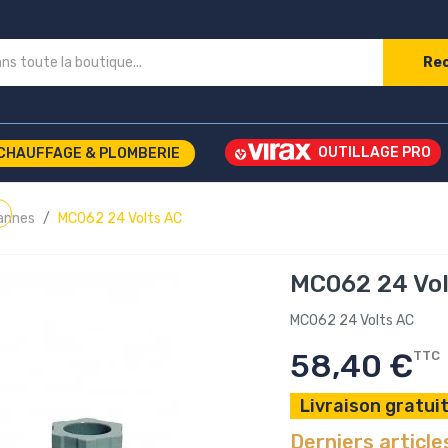
Re
CHAUFFAGE & PLOMBERIE
annes
MC062 24 Volts AC
MC062 24 Vol
MC062 24 Volts AC
58,40 €
TTC
Livraison gratuit
Derniers article