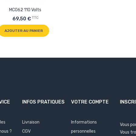
MC062 110 Volts
TTC
69,50 €
AJOUTER AU PANIER
VICE
INFOS PRATIQUES
VOTRE COMPTE
INSCR
les
Livraison
Informations
Vous po
nous ?
CGV
personnelles
Vous tr