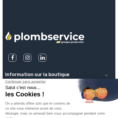
Information sur la boutique

PLOMBSERVICE

INFOS PRATIQUES

VOTRE COMPTE
