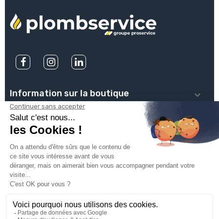
Information sur la boutique

PLOMBSERVICE

INFOS PRATIQUES

VOTRE COMPTE

INSCRIVEZ-VOUS À NOTRE NEWSLETTER
