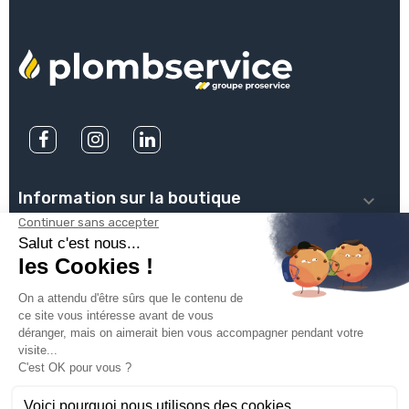
Information sur la boutique

PLOMBSERVICE

INFOS PRATIQUES

VOTRE COMPTE

INSCRIVEZ-VOUS À NOTRE NEWSLETTER
