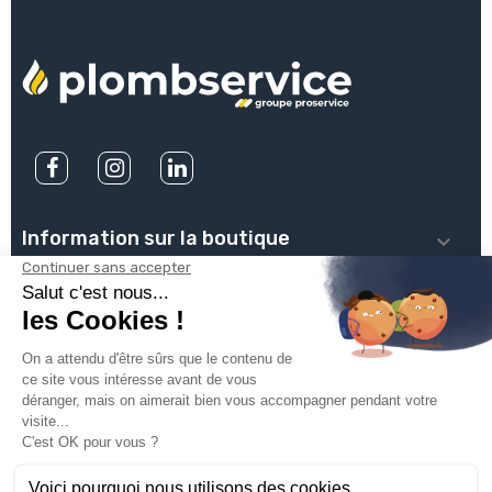
Information sur la boutique

PLOMBSERVICE

INFOS PRATIQUES

VOTRE COMPTE

INSCRIVEZ-VOUS À NOTRE NEWSLETTER
