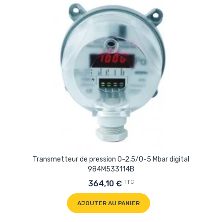
Transmetteur de pression 0-2,5/0-5 Mbar digital
984M533114B
TTC
364,10 €
AJOUTER AU PANIER