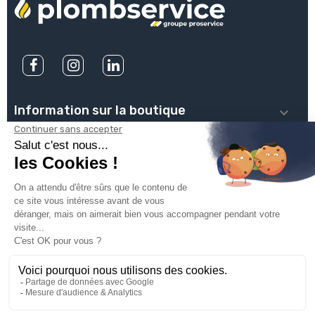
Information sur la boutique

PLOMBSERVICE

INFOS PRATIQUES

VOTRE COMPTE

INSCRIVEZ-VOUS À NOTRE NEWSLETTER

© 2025
Groupe Proservice
Tous droits réservés