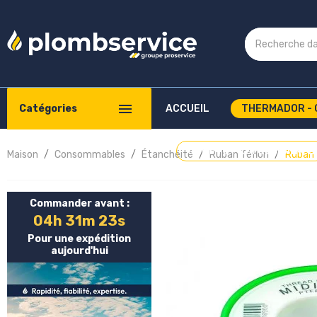
Catégories
ACCUEIL
THERMADOR - 
COMPTE PROFESSIONNEL
Maison
Consommables
Étanchéité
Ruban Téflon
Ruban 
Commander avant :
04h 31m 22s
Pour une expédition
aujourd'hui