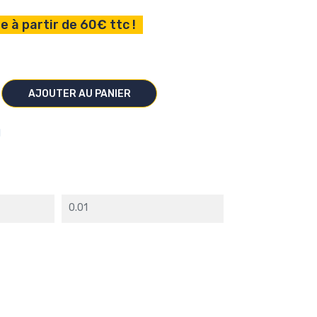
e à partir de 60€ ttc !
AJOUTER AU PANIER
I
0.01