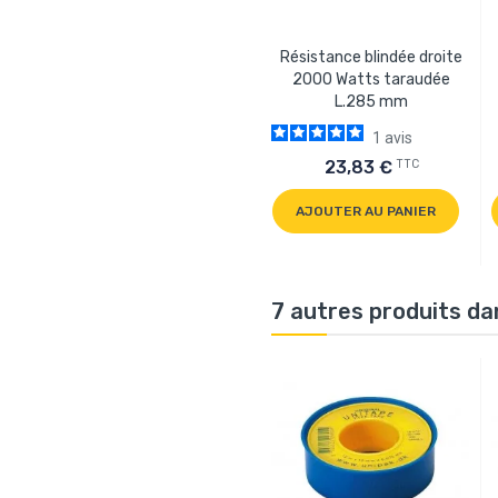
Résistance blindée droite
2000 Watts taraudée
L.285 mm
1
avis
TTC
23,83 €
AJOUTER AU PANIER
7 autres produits da