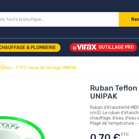
Re
CHAUFFAGE & PLOMBERIE
Teflon - PTFE ruban de filetage UNIPAK
Ruban Teflon 
UNIPAK
Ruban d'étanchéité MIDI
cm3). Le ruban d'étanché
chauffage, d'eau, d'eau s
Plage de température : -
0,70 €
TTC