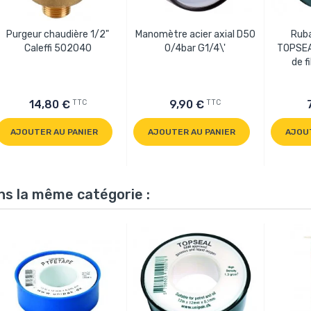
Purgeur chaudière 1/2"
Manomètre acier axial D50
Ruba
Caleffi 502040
0/4bar G1/4\'
TOPSEA
de f
TTC
TTC
14,80 €
9,90 €
AJOUTER AU PANIER
AJOUTER AU PANIER
AJOU
ns la même catégorie :