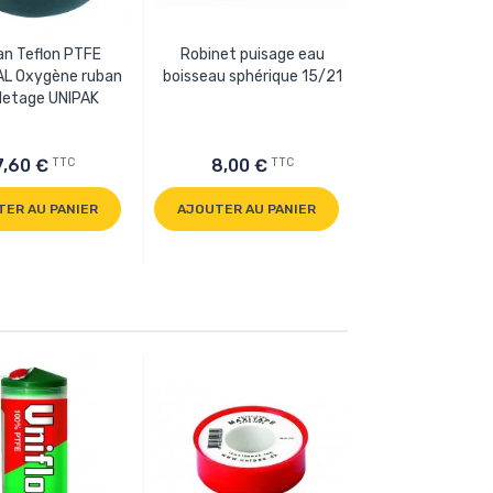
n Teflon PTFE
Robinet puisage eau
Ruban Teflo
L Oxygène ruban
boisseau sphérique 15/21
JUMBOTAPE Gros
iletage UNIPAK
ruban de fileta
TTC
TTC
7,60 €
8,00 €
4,80 €
TER AU PANIER
AJOUTER AU PANIER
AJOUTER AU P