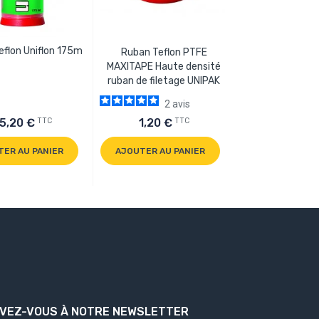
eflon Uniflon 175m
Ruban Teflo
Ruban Teflon PTFE
JUMBOTAPE Gros
MAXITAPE Haute densité
ruban de fileta
ruban de filetage UNIPAK
2
avis
TTC
TTC
5,20 €
1,20 €
4,80 €
TER AU PANIER
AJOUTER AU PANIER
AJOUTER AU P
IVEZ-VOUS À NOTRE NEWSLETTER