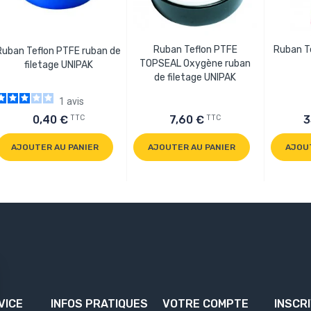
Ruban Teflon PTFE
Ruban T
Ruban Teflon PTFE ruban de
TOPSEAL Oxygène ruban
filetage UNIPAK
de filetage UNIPAK
1
avis
TTC
TTC
0,40 €
7,60 €
3
AJOUTER AU PANIER
AJOUTER AU PANIER
AJOU
VICE
INFOS PRATIQUES
VOTRE COMPTE
INSCR