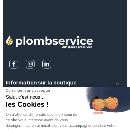
Information sur la boutique

PLOMBSERVICE

INFOS PRATIQUES

VOTRE COMPTE
