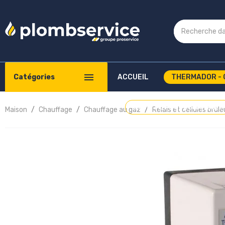
Catégories
ACCUEIL
THERMADOR - 
COMPTE PROFESSIONNEL
Maison
Chauffage
Chauffage au gaz
Relais et cellules brûl