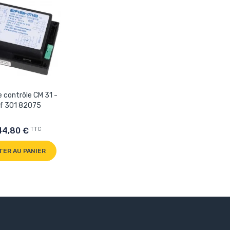
e contrôle CM 31 -
f 301 82075
TTC
44,80 €
TER AU PANIER