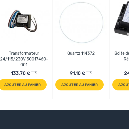
Transformateur
Quartz 114372
Boîte d
24/115/230V 50017460-
Ré
001
TTC
TTC
133,70 €
91,10 €
2
AJOUTER AU PANIER
AJOUTER AU PANIER
AJOU