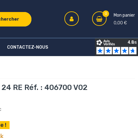
0
Mon panier
chercher
0,00 €
CONTACTEZ-NOUS
 24 RE Réf. : 406700 V02
C
e !
ck