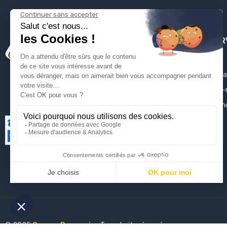
PLOMBSER
Mentions léga
Qui sommes-
Contactez-n
Plan du site
© 2025
Groupe Proservice
Tous droits réservés