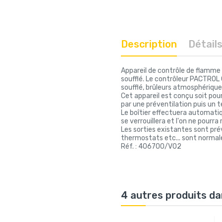
Description
Détail
Appareil de contrôle de flamme
soufflé. Le contrôleur PACTROL 
soufflé, brûleurs atmosphérique
Cet appareil est conçu soit pou
par une préventilation puis un 
Le boîtier effectuera automati
se verrouillera et l'on ne pourra
Les sorties existantes sont pré
thermostats etc... sont normal
Réf. : 406700/V02
4 autres produits da