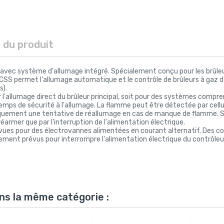
s du produit
 avec système d'allumage intégré. Spécialement conçu pour les brûleu
CSS permet l'allumage automatique et le contrôle de brûleurs à gaz d'
s).
r l'allumage direct du brûleur principal, soit pour des systèmes com
temps de sécurité à l'allumage. La flamme peut être détectée par cellul
quement une tentative de réallumage en cas de manque de flamme. Si 
 réarmer que par l'interruption de l'alimentation électrique.
vues pour des électrovannes alimentées en courant alternatif. Des co
ement prévus pour interrompre l'alimentation électrique du contrôleu
ns la même catégorie :