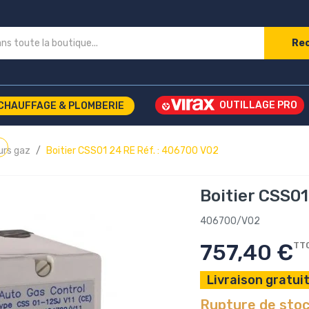
Re
CHAUFFAGE & PLOMBERIE
eurs gaz
Boitier CSS01 24 RE Réf. : 406700 V02
Boitier CSS01
406700/V02
757,40 €
TT
Livraison gratuit
Rupture de sto