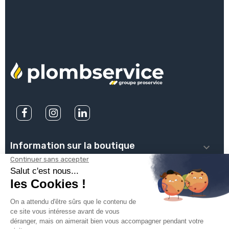
Information sur la boutique

PLOMBSERVICE

INFOS PRATIQUES

VOTRE COMPTE
