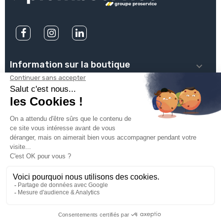
Information sur la boutique

PLOMBSERVICE

INFOS PRATIQUES

VOTRE COMPTE

INSCRIVEZ-VOUS À NOTRE NEWSLETTER

© 2025
Groupe Proservice
Tous droits réservés