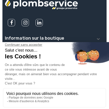
Information sur la boutique

PLOMBSERVICE

INFOS PRATIQUES

VOTRE COMPTE

INSCRIVEZ-VOUS À NOTRE NEWSLETTER

© 2025
Groupe Proservice
Tous droits réservés