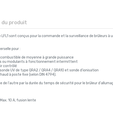
s du produit
e LFL1 sont conçus pour la commande et la surveillance de brûleurs à
erselle pour :
 bi-combustible de moyenne à grande puissance
ures ou modulants à fonctionnement intermittent
r contrôlé
c sonde UV de type QRA2 / QRA4 / QRA10 et sonde d'ionisation
chaud à poste fixe (selon DIN 4794).
une de l'autre par la durée du temps de sécurité pour le brûleur d'allum
 Max. 10 A, fusion lente