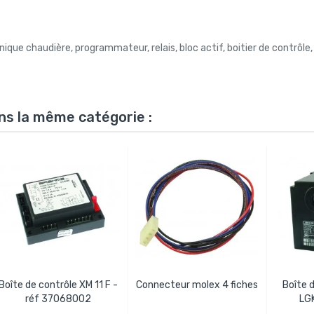
onique chaudière, programmateur, relais, bloc actif, boitier de contrôle,
ns la même catégorie :
Boîte de contrôle XM 11 F -
Connecteur molex 4 fiches
Boîte d
réf 37068002
LGK