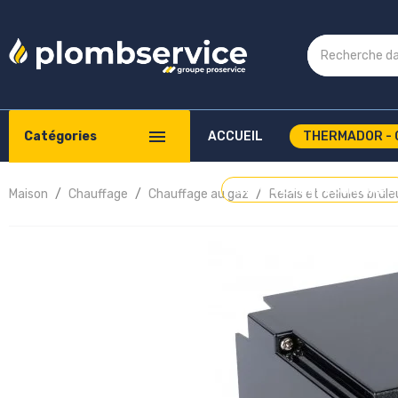
Catégories
ACCUEIL
THERMADOR - 
COMPTE PROFESSIONNEL
Maison
Chauffage
Chauffage au gaz
Relais et cellules brûl