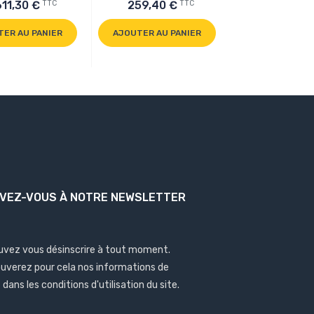
TTC
TTC
611,30 €
259,40 €
1 781,60 
TER AU PANIER
AJOUTER AU PANIER
AJOUTER AU P
IVEZ-VOUS À NOTRE NEWSLETTER
uvez vous désinscrire à tout moment.
ouverez pour cela nos informations de
dans les conditions d'utilisation du site.