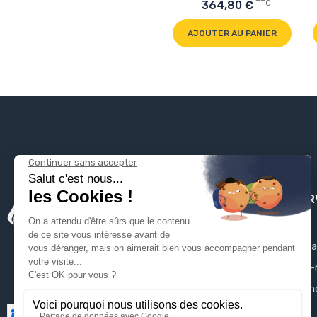
TTC
364,80 €
AJOUTER AU PANIER
PLOMBSER
Mentions léga
Qui sommes-
Contactez-n
Plan du site