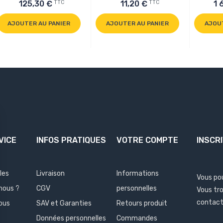
TTC
TTC
125,30 €
11,20 €
1 
AJOUTER AU PANIER
AJOUTER AU PANIER
AJOU
VICE
INFOS PRATIQUES
VOTRE COMPTE
INSCR
les
Livraison
Informations
Vous po
nous ?
CGV
personnelles
Vous tr
contact 
ous
SAV et Garanties
Retours produit
Données personnelles
Commandes