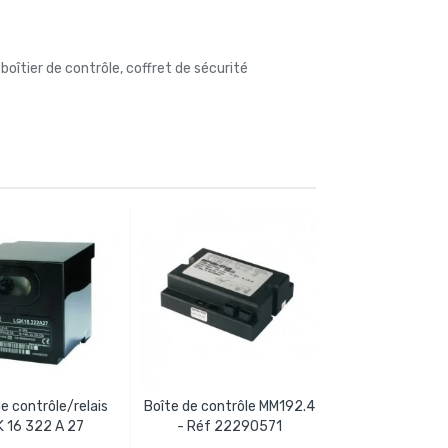
 boîtier de contrôle, coffret de sécurité
e contrôle/relais
Boîte de contrôle MM192.4
Cellule photor
 16 322 A 27
- Réf 22290571
type QRA 5