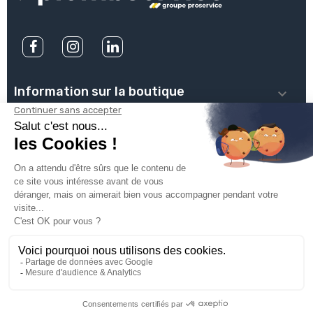
Information sur la boutique

PLOMBSERVICE

INFOS PRATIQUES

VOTRE COMPTE

INSCRIVEZ-VOUS À NOTRE NEWSLETTER

© 2025
Groupe Proservice
Tous droits réservés