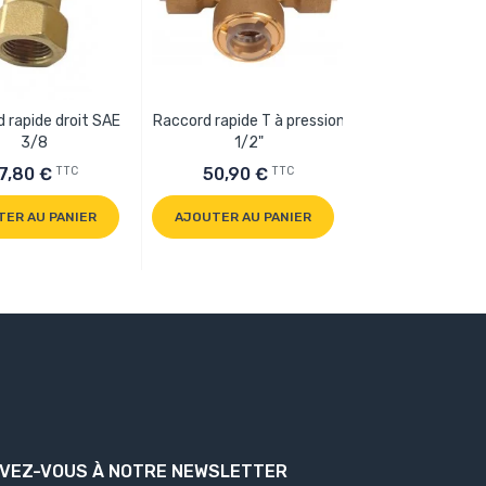
 rapide droit SAE
Raccord rapide T à pression
Raccord rapide
3/8
1/2"
pression 1
TTC
TTC
7,80 €
50,90 €
23,60 €
TER AU PANIER
AJOUTER AU PANIER
AJOUTER AU P
IVEZ-VOUS À NOTRE NEWSLETTER