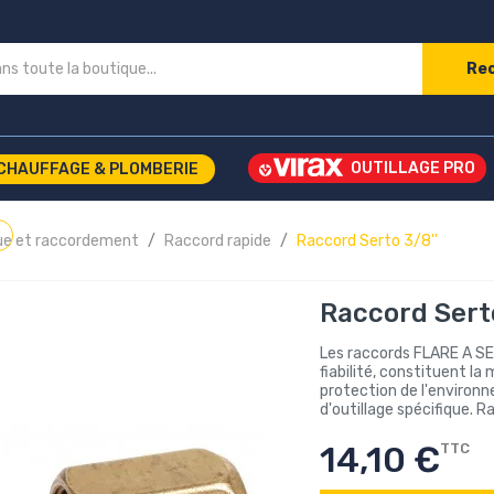
Re
CHAUFFAGE & PLOMBERIE
ique et raccordement
Raccord rapide
Raccord Serto 3/8''
Raccord Serto
Les raccords FLARE A SER
fiabilité, constituent la
protection de l'environ
d'outillage spécifique. R
14,10 €
TTC