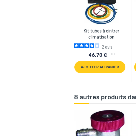
Kit tubes à cintrer
climatisation
2
avis
TTC
46,70 €
AJOUTER AU PANIER
8 autres produits da