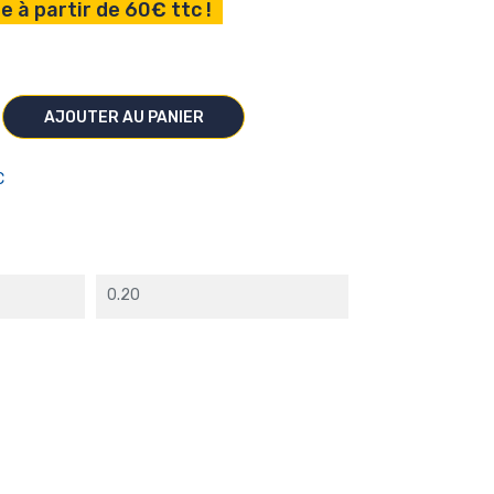
e à partir de 60€ ttc !
AJOUTER AU PANIER
C
0.20