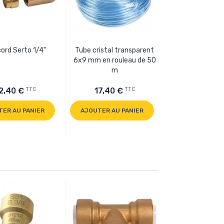
ord Serto 1/4''
Tube cristal transparent
Raccord 1/4 SA
6x9 mm en rouleau de 50
soude
m
2
a
TTC
TTC
2,40 €
17,40 €
5,90 €
TER AU PANIER
AJOUTER AU PANIER
AJOUTER AU 