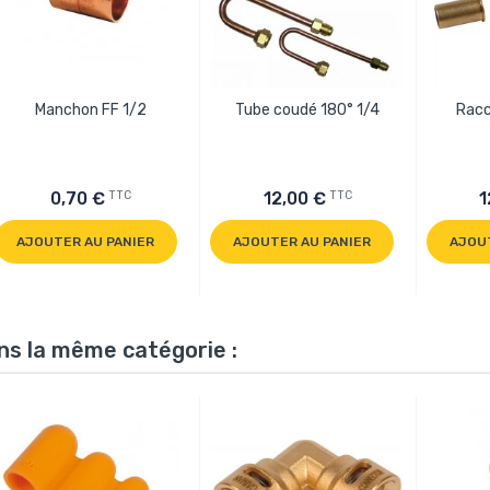
Manchon FF 1/2
Tube coudé 180° 1/4
Racc
TTC
TTC
0,70 €
12,00 €
1
AJOUTER AU PANIER
AJOUTER AU PANIER
AJOU
ns la même catégorie :