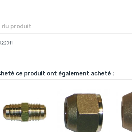
s du produit
022011
acheté ce produit ont également acheté :