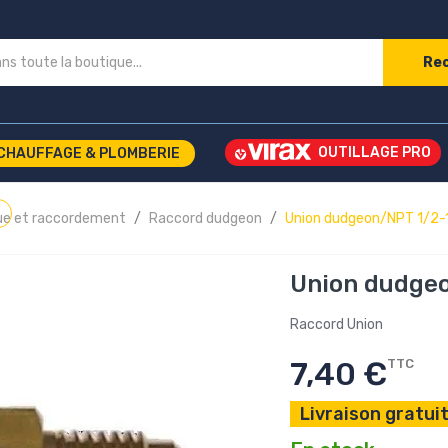
Re
CHAUFFAGE & PLOMBERIE
ique et raccordement
Raccord dudgeon
Union dudgeon/NPT 1/2-
Union dudge
Raccord Union
7,40 €
TTC
Livraison gratuit