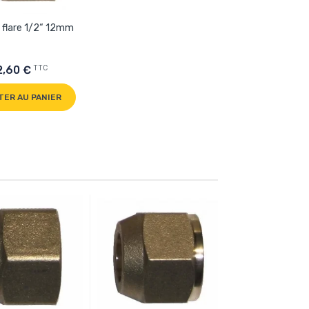
 flare 1/2“ 12mm
TTC
2,60 €
TER AU PANIER