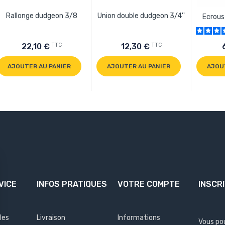
Rallonge dudgeon 3/8
Union double dudgeon 3/4''
Ecrous
TTC
TTC
22,10 €
12,30 €
AJOUTER AU PANIER
AJOUTER AU PANIER
AJOU
VICE
INFOS PRATIQUES
VOTRE COMPTE
INSCR
les
Livraison
Informations
Vous po