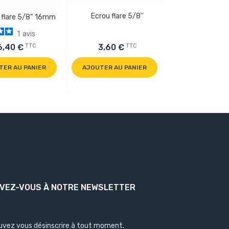
Ecrou flare 5/8''
Ecrou flare rédui
 flare 5/8“ 16mm
1
avis
TTC
TTC
6,40 €
3,60 €
4,10 €
TER AU PANIER
AJOUTER AU PANIER
AJOUTER AU P
IVEZ-VOUS À NOTRE NEWSLETTER
uvez vous désinscrire à tout moment.