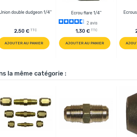
Union double dudgeon 1/4''
Ecrous
Ecrou flare 1/4''
2
avis
TTC
TTC
2,50 €
1,30 €
AJOUTER AU PANIER
AJOUTER AU PANIER
AJOU
ns la même catégorie :