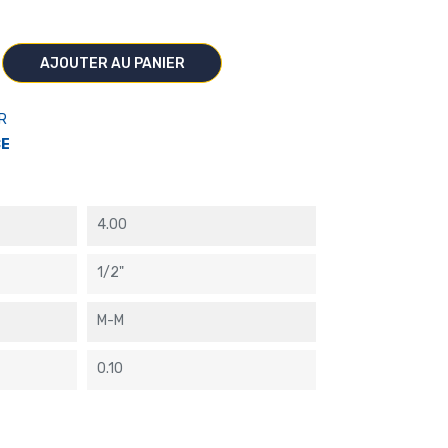
AJOUTER AU PANIER
R
CE
4.00
1/2"
M-M
0.10