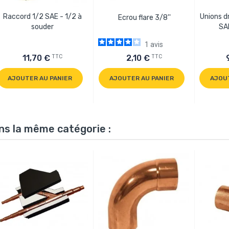
Raccord 1/2 SAE - 1/2 à
Unions d
Ecrou flare 3/8''
souder
SAE
1
avis
TTC
TTC
11,70 €
2,10 €
AJOUTER AU PANIER
AJOUTER AU PANIER
AJOU
ns la même catégorie :