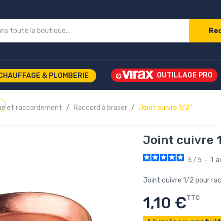
Re
CHAUFFAGE & PLOMBERIE
ique et raccordement
Raccord à braser
Joint cuivre 1/2''
Joint cuivre 1
5
/
5
-
1
a
Joint cuivre 1/2 pour rac
1,10 €
TTC