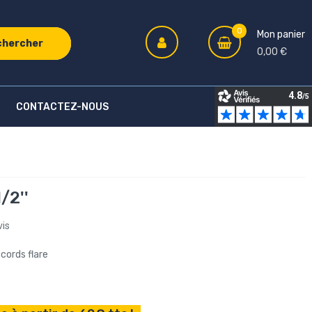
0
Mon panier
chercher
0,00 €
CONTACTEZ-NOUS
/2''
vis
cords flare