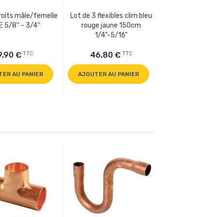
roits mâle/femelle
Lot de 3 flexibles clim bleu
Bande adhésive
 5/8'' - 3/4''
rouge jaune 150cm
noire 10 m
1/4"-5/16"
1
a
TTC
TTC
9,90 €
46,80 €
8,60 €
TER AU PANIER
AJOUTER AU PANIER
AJOUTER AU 