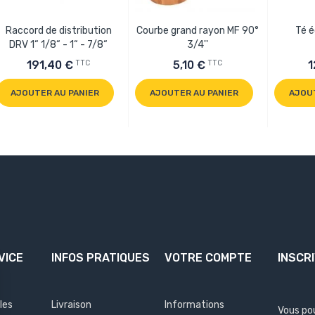
Raccord de distribution
Courbe grand rayon MF 90°
Té é
DRV 1“ 1/8“ - 1“ - 7/8“
3/4''
TTC
TTC
191,40 €
5,10 €
1
AJOUTER AU PANIER
AJOUTER AU PANIER
AJOU
VICE
INFOS PRATIQUES
VOTRE COMPTE
INSCR
les
Livraison
Informations
Vous po