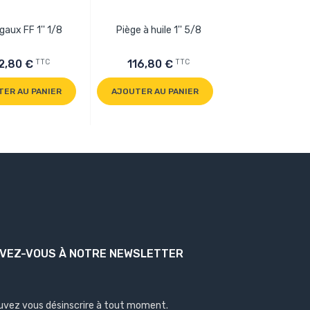
gaux FF 1'' 1/8
Piège à huile 1'' 5/8
Raccord 5/8'' 
soude
TTC
TTC
2,80 €
116,80 €
16,70 €
TER AU PANIER
AJOUTER AU PANIER
AJOUTER AU P
IVEZ-VOUS À NOTRE NEWSLETTER
uvez vous désinscrire à tout moment.