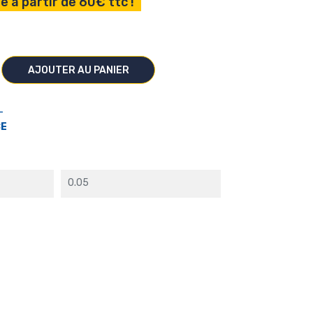
e à partir de 60€ ttc !
AJOUTER AU PANIER
L
CE
0.05