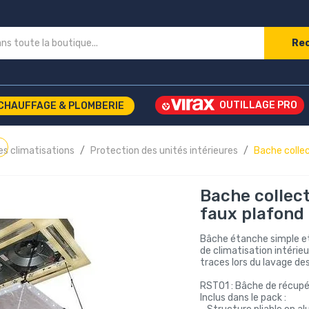
Re
CHAUFFAGE & PLOMBERIE
s climatisations
Protection des unités intérieures
Bache colle
Bache collec
faux plafond
Bâche étanche simple et f
de climatisation intérie
traces lors du lavage des
RSTO1 : Bâche de récupé
Inclus dans le pack :