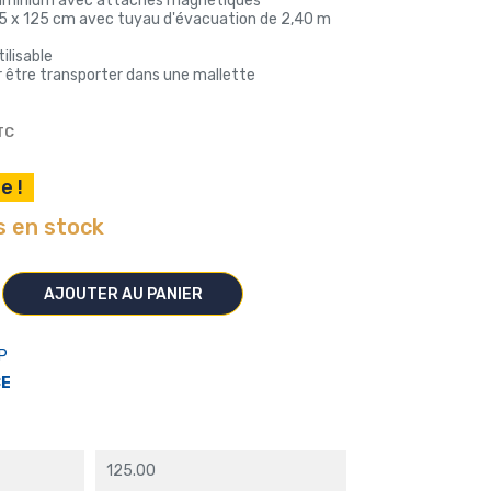
aluminium avec attaches magnétiques
125 x 125 cm avec tuyau d'évacuation de 2,40 m
ilisable
r être transporter dans une mallette
TC
e !
s en stock
AJOUTER AU PANIER
P
CE
125.00