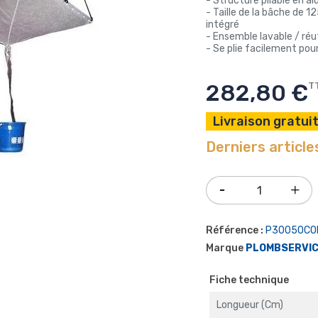
- Structure pliable en 
- Taille de la bâche de 
intégré
- Ensemble lavable / réut
- Se plie facilement pou
282,80 €
T
Livraison gratuit
Derniers article
Référence :
P30050CO
Marque
PLOMBSERVI
Fiche technique
Longueur (cm)