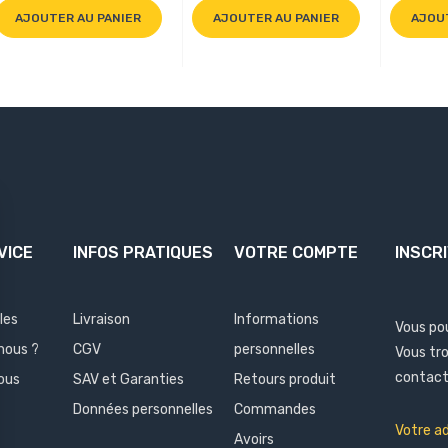
AJOUTER AU PANIER
AJOUTER AU PANIER
AJOU
VICE
INFOS PRATIQUES
VOTRE COMPTE
INSCR
les
Livraison
Informations
Vous po
nous ?
CGV
personnelles
Vous tr
contact 
ous
SAV et Garanties
Retours produit
Données personnelles
Commandes
Avoirs