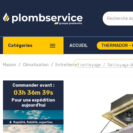
Catégories
ACCUEIL
THERMADOR - 
COMPTE PROFESSIONNEL
Maison
Climatisation
Entretien et nettoyage
Nettoyage de
Commander avant :
03h 36m 39s
Pour une expédition
aujourd'hui