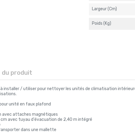
Largeur (cm)
Poids (kg)
s du produit
 installer / utiliser pour nettoyer les unités de climatisation intérieu
isations.
pour unité en faux plafond
ium avec attaches magnétiques
25 cm avec tuyau d'évacuation de 2,40 m intégré
e
transporter dans une mallette