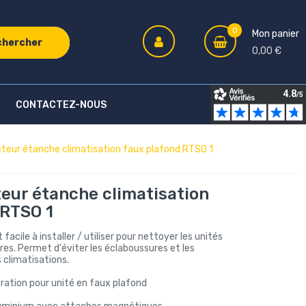
0
Mon panier
chercher
0,00 €
CONTACTEZ-NOUS
cteur étanche climatisation faux plafond RTSO 1
teur étanche climatisation
 RTSO 1
acile à installer / utiliser pour nettoyer les unités
ures. Permet d'éviter les éclaboussures et les
 climatisations.
ration pour unité en faux plafond