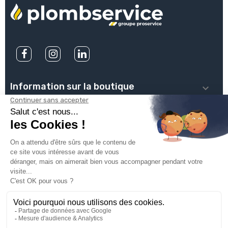
Information sur la boutique

PLOMBSERVICE

INFOS PRATIQUES

VOTRE COMPTE

INSCRIVEZ-VOUS À NOTRE NEWSLETTER

© 2025
Groupe Proservice
Tous droits réservés