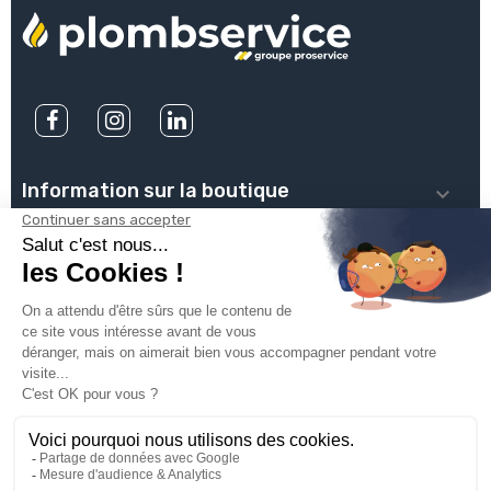
Information sur la boutique

PLOMBSERVICE

INFOS PRATIQUES

VOTRE COMPTE

INSCRIVEZ-VOUS À NOTRE NEWSLETTER

© 2025
Groupe Proservice
Tous droits réservés