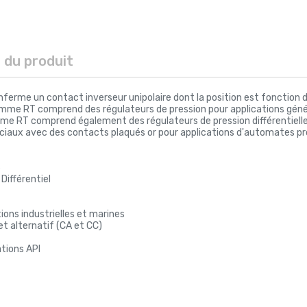
s du produit
ferme un contact inverseur unipolaire dont la position est fonction de
gamme RT comprend des régulateurs de pression pour applications généra
mme RT comprend également des régulateurs de pression différentielle
éciaux avec des contacts plaqués or pour applications d'automates 
6
 Différentiel
ons industrielles et marines
t alternatif (CA et CC)
ations API