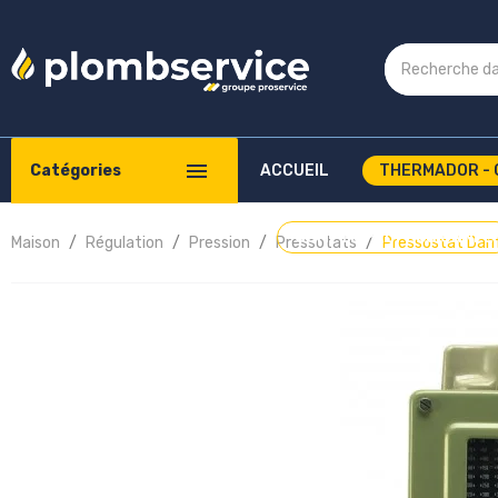
Catégories
ACCUEIL
THERMADOR - 
COMPTE PROFESSIONNEL
Maison
Régulation
Pression
Pressotats
Pressostat Dan