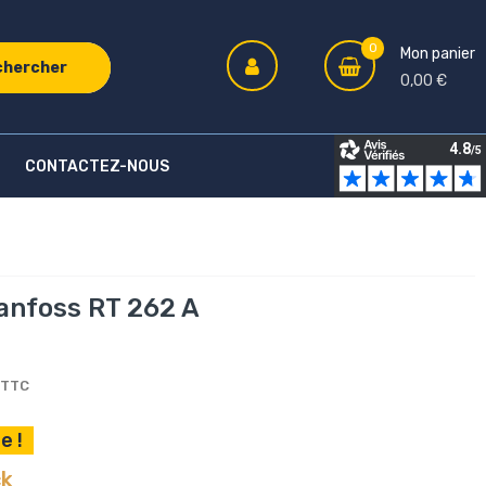
0
Mon panier
chercher
0,00 €
CONTACTEZ-NOUS
anfoss RT 262 A
TTC
e !
ck