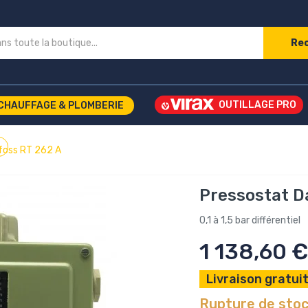
Re
CHAUFFAGE & PLOMBERIE
foss RT 262 A
Pressostat D
0,1 à 1,5 bar différentiel
1 138,60 €
Livraison gratuit
Rupture de sto