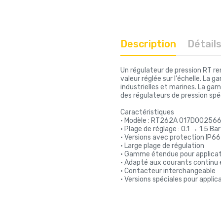
Description
Détail
Un régulateur de pression RT ren
valeur réglée sur l'échelle. La 
industrielles et marines. La ga
des régulateurs de pression sp
Caractéristiques
• Modèle : RT262A 017D00256
• Plage de réglage : 0.1 → 1.5 Bar
• Versions avec protection IP66
• Large plage de régulation
• Gamme étendue pour applicati
• Adapté aux courants continu e
• Contacteur interchangeable
• Versions spéciales pour applic