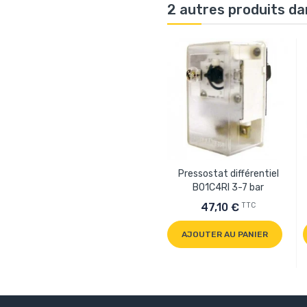
2 autres produits da
Pressostat différentiel
B01C4RI 3-7 bar
TTC
47,10 €
AJOUTER AU PANIER