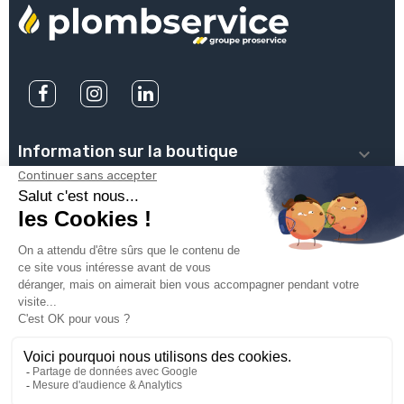
Information sur la boutique

PLOMBSERVICE

INFOS PRATIQUES

VOTRE COMPTE

INSCRIVEZ-VOUS À NOTRE NEWSLETTER

© 2025
Groupe Proservice
Tous droits réservés