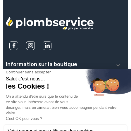
Information sur la boutique

PLOMBSERVICE

INFOS PRATIQUES

VOTRE COMPTE

INSCRIVEZ-VOUS À NOTRE NEWSLETTER
