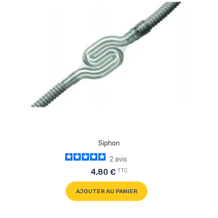
Siphon
2
avis
TTC
4,80 €
AJOUTER AU PANIER