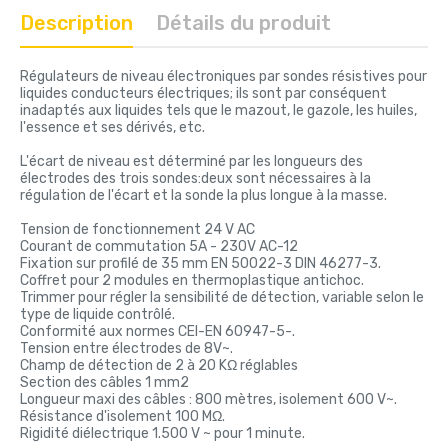
Description
Détails du produit
Régulateurs de niveau électroniques par sondes résistives pour
liquides conducteurs électriques; ils sont par conséquent
inadaptés aux liquides tels que le mazout, le gazole, les huiles,
l'essence et ses dérivés, etc.
L'écart de niveau est déterminé par les longueurs des
électrodes des trois sondes:deux sont nécessaires à la
régulation de l'écart et la sonde la plus longue à la masse.
Tension de fonctionnement 24 V AC
Courant de commutation 5A - 230V AC-12
Fixation sur profilé de 35 mm EN 50022-3 DIN 46277-3.
Coffret pour 2 modules en thermoplastique antichoc.
Trimmer pour régler la sensibilité de détection, variable selon le
type de liquide contrôlé.
Conformité aux normes CEI-EN 60947-5-.
Tension entre électrodes de 8V~.
Champ de détection de 2 à 20 KΩ réglables
Section des câbles 1 mm2
Longueur maxi des câbles : 800 mètres, isolement 600 V~.
Résistance d'isolement 100 MΩ.
Rigidité diélectrique 1.500 V ~ pour 1 minute.