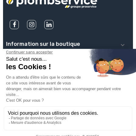
Information sur la boutique

PLOMBSERVICE

INFOS PRATIQUES

VOTRE COMPTE

INSCRIVEZ-VOUS À NOTRE NEWSLETTER

© 2025
Groupe Proservice
Tous droits réservés