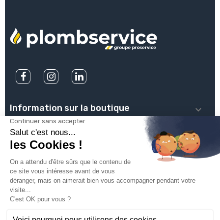
Information sur la boutique

PLOMBSERVICE

INFOS PRATIQUES

VOTRE COMPTE

INSCRIVEZ-VOUS À NOTRE NEWSLETTER
