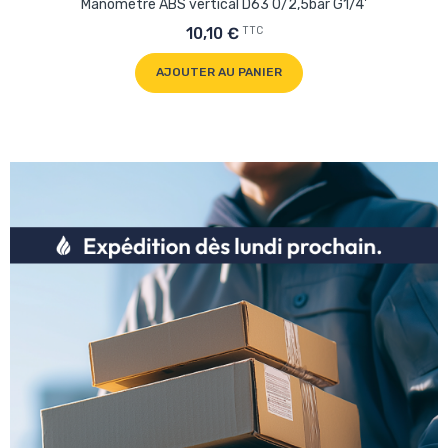
Manomètre ABS vertical D63 0/2,5bar G1/4'
TTC
10,10 €
AJOUTER AU PANIER