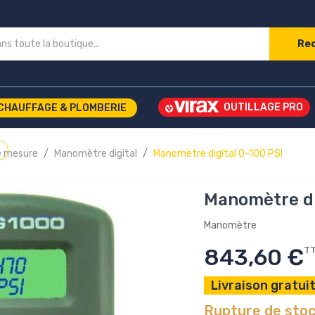
Re
CHAUFFAGE & PLOMBERIE
e mesure
Manomètre digital
Manomètre digital 0-100 PSI
Manomètre di
Manomètre
843,60 €
T
Livraison gratuit
Rupture de sto