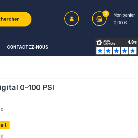
0
Mon panier
chercher
0,00 €
CONTACTEZ-NOUS
gital 0-100 PSI
TC
e !
ck