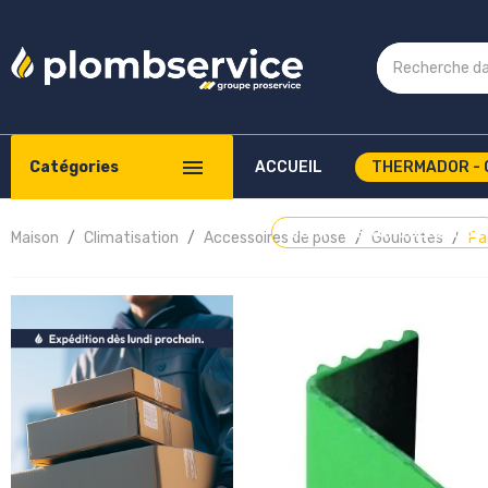
Catégories
ACCUEIL
THERMADOR - 
COMPTE PROFESSIONNEL
Maison
Climatisation
Accessoires de pose
Goulottes
Pa