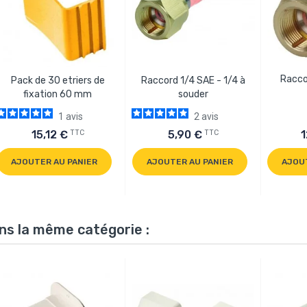
Raccor
Pack de 30 etriers de
Raccord 1/4 SAE - 1/4 à
fixation 60 mm
souder
1
avis
2
avis
TTC
TTC
15,12 €
5,90 €
1
AJOUTER AU PANIER
AJOUTER AU PANIER
AJOU
ns la même catégorie :