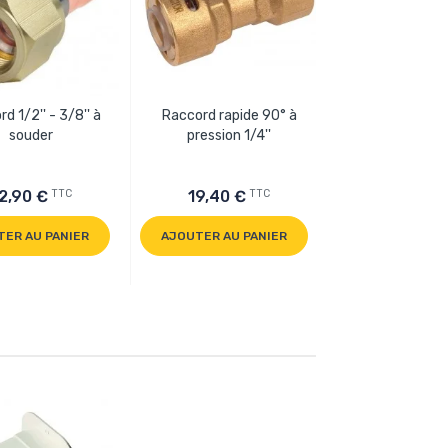
d 1/2'' - 3/8'' à
Raccord rapide 90° à
Raccord réduct
souder
pression 1/4''
TTC
TTC
2,90 €
19,40 €
4,40 €
TER AU PANIER
AJOUTER AU PANIER
AJOUTER AU P