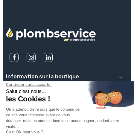
Information sur la boutique

PLOMBSERVICE

INFOS PRATIQUES

VOTRE COMPTE
