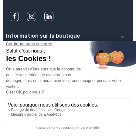
Information sur la boutique

PLOMBSERVICE

INFOS PRATIQUES

VOTRE COMPTE

INSCRIVEZ-VOUS À NOTRE NEWSLETTER

© 2025
Groupe Proservice
Tous droits réservés