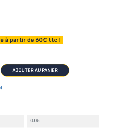
e à partir de 60€ ttc !
AJOUTER AU PANIER
M
0.05