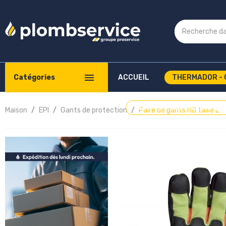
Catégories
ACCUEIL
THERMADOR - 
COMPTE PROFESSIONNEL
Maison
EPI
Gants de protection
Paire de gants HD taille L