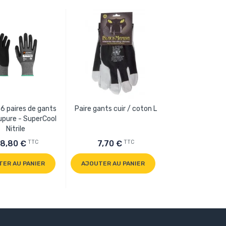
 6 paires de gants
Paire gants cuir / coton L
Paire gants cuir
upure - SuperCool
Nitrile
TTC
TTC
18,80 €
7,70 €
7,70 €
TER AU PANIER
AJOUTER AU PANIER
AJOUTER AU P