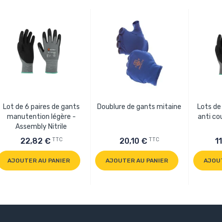
Lot de 6 paires de gants
Doublure de gants mitaine
Lots de
manutention légère -
anti co
Assembly Nitrile
TTC
TTC
22,82 €
20,10 €
1
AJOUTER AU PANIER
AJOUTER AU PANIER
AJOU